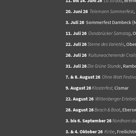
11. bis 14. Juni 26
La Strada
, Brem
20. Juni 26
Telemann Sommerfest
,
3. Juli 26
Sommerfest Dambeck (
11. Juli 26
Osnabrücker Samstag
, 
22. Juli 26
Sterne des Varietés
, Obe
26. Juli 26
Kulturwochenende Crai
31. Juli 26
Die Grüne Stunde
, Rambo
7. & 8. August 26
Ohne Watt Festiv
9. August 26
Klosterfest,
Cismar
22. August 26
Wittenberger Erlebni
28. August 26
Beach & Boat
, Ebers
3. bis 6. September 26
Nordhorn st
3. & 4. Oktober 26
Kirbe
, Freilic