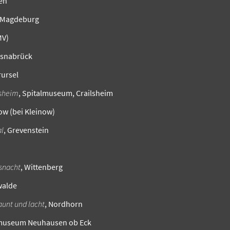
en
 Magdeburg
MV)
Osnabrück
rursel
lsheim
, Spitalmuseum, Crailsheim
w (bei Kleinow)
al
, Grevenstein
snacht
, Wittenberg
walde
aunt und lacht
, Nordhorn
htmuseum Neuhausen ob Eck